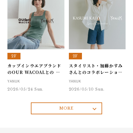
2F
2F
カップインウエアブランド
スタイリスト・加藤かすみ
のOUR WACOALとの コ
さんとのコラボレーション
ラボレーショントップス発
大人が似合うデニムハーフ
YANUK
YANUK
売！
パンツ発売！
2026/05/24 Sun.
2026/05/10 Sun.
MORE