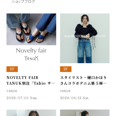
ショップブログ
2F
2F
NOVELTY FAIR
スタイリスト・樋口かほり
YANUK別注「Tabio サン
さんコラボデニム第５弾発
ダルソックス」プレゼン
売！
YANUK
YANUK
ト！
2026/07/05 Sun.
2026/06/13 Sat.