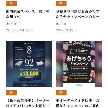
3F
3F
期間限定スペース 終了の
冬寝具の用意はお済みです
お知らせ
か？🌟キャンペーンのお知
らせ🌟
まくらぼ
まくらぼ
2025/9/24 Wed.
2025/9/19 Fri.
3F
3F
【新生活応援🌟】オーダー
🌟オーダーメイド枕🌟 お
枕＋MuAtsuセット割キャ
得なキャンペーンのご案内