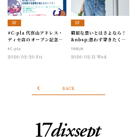
3F
2F
#C-pla 代官山アドレス・
窮屈な思いとはさよなら！
ディセ店のオープン記念し
&nbsp;思わず穿きたくな
てイベントを開催いたしま
るソフトな新感覚デニ
#C-pla
YANUK
す！
ム”Relax MARY”
2026/02/20 Fri.
2026/02/11 Wed.
BACK